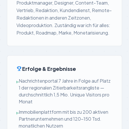
Produktmanager, Designer, Content-Team,
Vertrieb, Redaktion, Kundendienst, Remote-
Redaktionen in anderen Zeitzonen,
Videoproduktion. Zuständig war ich für alles:
Produkt, Roadmap, Marke, Monetarisierung.
emoji_events
Erfolge & Ergebnisse
Nachrichtenportal 7 Jahre in Folge auf Platz
▹
1 der regionalen Zitierbarkeitsrangliste —
durchschnittlich 1,5 Mio. Unique Visitors pro
Monat
Immobilienplattform mit bis zu 200 aktiven
▹
Partnerunternehmen und 120–150 Tsd.
monatlichen Nutzern