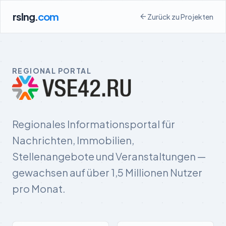
rslng.
com
arrow_back
Zurück zu Projekten
REGIONAL PORTAL
vse42.ru
Regionales Informationsportal für
Nachrichten, Immobilien,
Stellenangebote und Veranstaltungen —
gewachsen auf über 1,5 Millionen Nutzer
pro Monat.