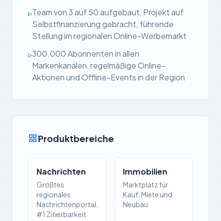
Team von 3 auf 50 aufgebaut, Projekt auf
▹
Selbstfinanzierung gebracht, führende
Stellung im regionalen Online-Werbemarkt
300.000 Abonnenten in allen
▹
Markenkanälen, regelmäßige Online-
Aktionen und Offline-Events in der Region
grid_view
Produktbereiche
Nachrichten
Immobilien
Größtes
Marktplatz für
regionales
Kauf, Miete und
Nachrichtenportal,
Neubau
#1 Zitierbarkeit